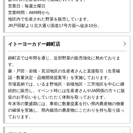
営業日：毎週土曜日
営業時間：AM9時から
地区内で生産された野菜を販売しています。
JR戸田駅より北大通り国道17号方面へ徒歩10分。
イトーヨーカドー錦町店
錦町店では年間を通じ、近郊野菜の販売強化に努めておりま
す。
蕨・戸田・岩槻・見沼地区の生産者さんと直接取引（生育確
認・数量決定・品種開発提案等）を実施しております。
市場直納では、いるま野地区・岩槻地区・三芳地区を中心に継
続的に販売し、イベント時には生産者さんやJA関係の方々に販
促のお手伝いをしていただく体制を取っております。
年末等の繁盛期には、事前に数量提案を行い県内農産物の物量
の確保を実施し、県内栽培の農産物にこだわりを持ち取り扱っ
ております。