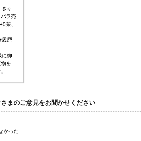
、きゅ
「バラ売
小松菜、
培履歴
様に御
産物を
す。
なさまのご意見をお聞かせください
なかった