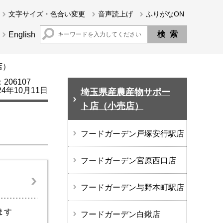
文字サイズ・色合い変更
音声読上げ
ふりがなON
English
店）
06107
4年10月11日
埼玉県産農産物サポー
ト店（小売店）
フードガーデン戸塚安行駅店
フードガーデン宮原西口店
フードガーデン与野本町駅店
ます
フードガーデン白鍬店