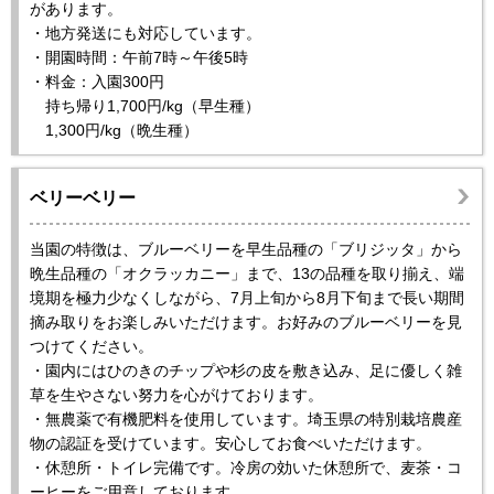
があります。
・地方発送にも対応しています。
・開園時間：午前7時～午後5時
・料金：入園300円
持ち帰り1,700円/kg（早生種）
1,300円/kg（晩生種）
ベリーベリー
当園の特徴は、ブルーベリーを早生品種の「ブリジッタ」から
晩生品種の「オクラッカニー」まで、13の品種を取り揃え、端
境期を極力少なくしながら、7月上旬から8月下旬まで長い期間
摘み取りをお楽しみいただけます。お好みのブルーベリーを見
つけてください。
・園内にはひのきのチップや杉の皮を敷き込み、足に優しく雑
草を生やさない努力を心がけております。
・無農薬で有機肥料を使用しています。埼玉県の特別栽培農産
物の認証を受けています。安心してお食べいただけます。
・休憩所・トイレ完備です。冷房の効いた休憩所で、麦茶・コ
ーヒーをご用意しております。