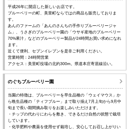
平成26年に開店した新しいお店です。
ブルーベリーの町、美里町ならではの商品も販売しておりま
す。
あんのファームの「あんのさんちの手作りブルーベリージャ
ム」、うさぎのブルーベリー園の「ウサギ産地のブルーベリー
70%果汁」などのブルーベリー製品が24時間お買い求めになれ
ます。
近くて便利、セブンイレブンを是非ご利用ください。
営業時間：24時間営業
アクセス：美里町役場の北約300m。県道本庄寄居線沿い。
のぐちブルーベリー園
当園の特徴は、ブルーベリーを早生品種の「ウェイマウス」か
ら晩生品種の「ティフブルー」まで取り揃え7月上旬から9月中
旬まで長い期間摘み取りをお楽しみいただけます。
・チップの代わりにわらを敷き、できるだけ自然の状態で栽培
しています。
・化学肥料や農薬を使用せず栽培し、安心してお召し上がりい