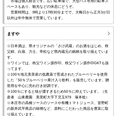
市場は個人経営です。広い駐車場で、大型バス専用の駐車ス
ペースもあり、観光などの休息にどうぞ。
営業時間は、9時より17時30分までで、大晦日から正月3が日
以外は年中無休で営業しています。
ますや
☆日本酒は、県オリジナルの「さけ武蔵」のお酒をはじめ、秩
父錦、白扇、力士、帝松など県内蔵元の銘柄を取り揃えていま
す。
☆ワインでは、秩父ワイン源作印、秩父ワイン源作印GKTも扱
ってます。
☆100％地元美里産の低農薬で育成されたブルーベリーを使用
した「50％ブルーベリー果汁入り飲料」を販売しています。贈
答用を中心に売れ行き好調です。
※100％にすると味が濃すぎるため50％に抑えています。（生
産者 山東農園 美里町大字下児玉979 塚本稔）
☆本庄市の高橋ソースのソースや有機トマトジュース、皆野町
の新井武平商店の味噌など、原料にこだわった商品を豊富に取
り揃えています。