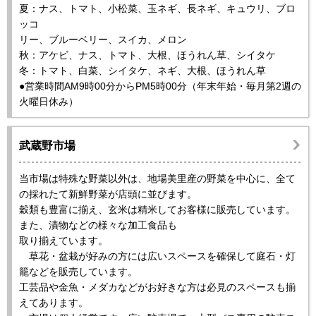
夏：ナス、トマト、小松菜、玉ネギ、長ネギ、キュウリ、ブロ
ッコ
リー、ブルーベリー、スイカ、メロン
秋：アケビ、ナス、トマト、大根、ほうれん草、シイタケ
冬：トマト、白菜、シイタケ、ネギ、大根、ほうれん草
●営業時間AM9時00分からPM5時00分（年末年始・毎月第2週の
火曜日休み）
武蔵野市場
当市場は特殊な野菜以外は、地場美里産の野菜を中心に、全て
の採れたて新鮮野菜が店頭に並びます。
穀類も豊富に揃え、玄米は精米してお客様に販売しています。
また、漬物などの様々な加工食品も
取り揃えています。
草花・盆栽が好みの方には広いスペースを確保して庭石・灯
籠などを販売しています。
工芸品や金魚・メダカなどがお好きな方は必見のスペースも揃
えてあります。