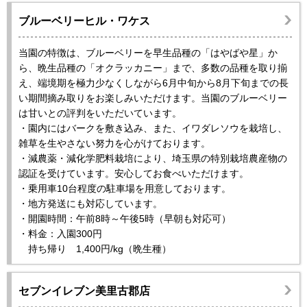
ブルーベリーヒル・ワケス
当園の特徴は、ブルーベリーを早生品種の「はやばや星」か
ら、晩生品種の「オクラッカニー」まで、多数の品種を取り揃
え、端境期を極力少なくしながら6月中旬から8月下旬までの長
い期間摘み取りをお楽しみいただけます。当園のブルーベリー
は甘いとの評判をいただいています。
・園内にはバークを敷き込み、また、イワダレソウを栽培し、
雑草を生やさない努力を心がけております。
・減農薬・減化学肥料栽培により、埼玉県の特別栽培農産物の
認証を受けています。安心してお食べいただけます。
・乗用車10台程度の駐車場を用意しております。
・地方発送にも対応しています。
・開園時間：午前8時～午後5時（早朝も対応可）
・料金：入園300円
持ち帰り 1,400円/kg（晩生種）
セブンイレブン美里古郡店