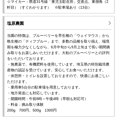
☆マイカー：県道31号線「東児玉駐在所」交差点。東側角（2
軒目）（すぐわかります） ※駐車場あり（13台）
塩原農園
当園の特徴は、ブルーベリーを早生種の「ウェイマウス」から
晩生種の「ティフブルー」まで、多数の品種を取り揃え、端境
期を極力少なくしながら、6月中旬から9月上旬まで長い期間摘
み取りをお楽しみいただけます。大粒のブルーベリーとの評判
をいただいております。
・無農薬で、有機肥料を使用しています。埼玉県の特別栽培農
産物の認証を受けています。安心してお食べいただけます。
・休憩所・トイレを設置しておりますので、快適にお過ごしい
ただけます。
・乗用車5台分の駐車場を用意しております。
・地方発送にも対応しています。
・開園時間：午前8時～午後4時（早朝も対応可）
・料金：摘み取り体験
200g 700円、500g 1300円