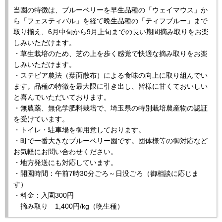
当園の特徴は、ブルーベリーを早生品種の「ウェイマウス」か
ら「フェスティバル」を経て晩生品種の「ティフブルー」まで
取り揃え、6月中旬から9月上旬までの長い期間摘み取りをお楽
しみいただけます。
・草生栽培のため、芝の上を歩く感覚で快適な摘み取りをお楽
しみいただけます。
・ステビア農法（葉面散布）による食味の向上に取り組んでい
ます。品種の特徴を最大限に引き出し、皆様に甘くておいしい
と喜んでいただいております。
・無農薬、無化学肥料栽培で、埼玉県の特別栽培農産物の認証
を受けています。
・トイレ・駐車場を御用意しております。
・町で一番大きなブルーベリー園です。団体様等の御対応など
お気軽にお問い合わせください。
・地方発送にも対応しています。
・開園時間：午前7時30分ごろ～日没ごろ（御相談に応じま
す）
・料金：入園300円
摘み取り 1,400円/kg（晩生種）