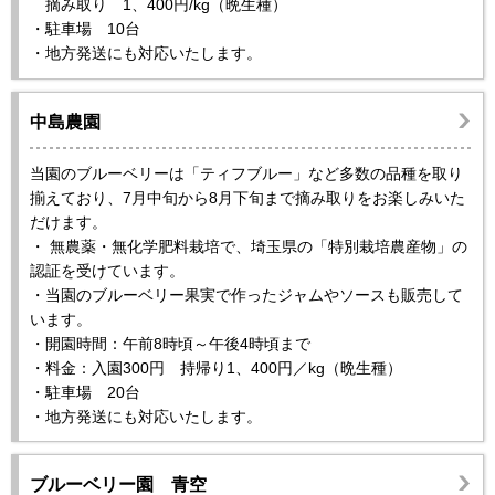
摘み取り 1、400円/kg（晩生種）
・駐車場 10台
・地方発送にも対応いたします。
中島農園
当園のブルーベリーは「ティフブルー」など多数の品種を取り
揃えており、7月中旬から8月下旬まで摘み取りをお楽しみいた
だけます。
・ 無農薬・無化学肥料栽培で、埼玉県の「特別栽培農産物」の
認証を受けています。
・当園のブルーベリー果実で作ったジャムやソースも販売して
います。
・開園時間：午前8時頃～午後4時頃まで
・料金：入園300円 持帰り1、400円／kg（晩生種）
・駐車場 20台
・地方発送にも対応いたします。
ブルーベリー園 青空