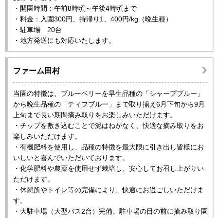
・開園時間：午前8時頃～午後4時頃まで
・料金：入園300円、持帰り1、400円/kg（晩生種）
・駐車場 20台
・地方発送にも対応いたします。
ファーム田村
当園の特徴は、ブルーベリーを早生品種の「シャープブルー」
から晩生品種の「ティフブルー」まで取り揃え6月下旬から9月
上旬まで長い期間摘み取りをお楽しみいただけます。
・チップを敷き込むことで泥はねがなく、快適な摘み取りをお
楽しみいただけます。
・有機肥料を使用し、品種の特徴を最大限に引き出し皆様にお
いしいと喜んでいただいております。
・化学肥料や農薬を使用せず栽培し、安心してお召し上がりい
ただけます。
・休憩所やトイレ等の完備により、快適にお過ごしいただけま
す。
・大駐車場（大型バス2台）完備。駐車場の目の前に摘み取り園