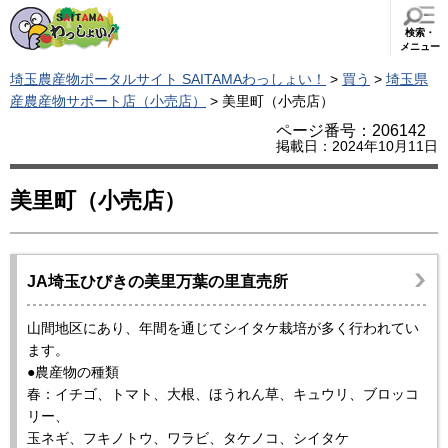
検索・
メニュー
埼玉農産物ポータルサイト SAITAMAわっしょい！
>
買う
>
埼玉県
産農産物サポート店（小売店）
> 美里町（小売店）
ページ番号：206142
掲載日：2024年10月11日
美里町（小売店）
JA埼玉ひびきの美里万葉の里直売所
山間地区にあり、年間を通じてシイタケ栽培が多く行われてい
ます。
●農産物の種類
春：イチゴ、トマト、大根、ほうれん草、キュウリ、ブロッコ
リー、
玉ネギ、フキノトウ、ワラビ、タケノコ、シイタケ