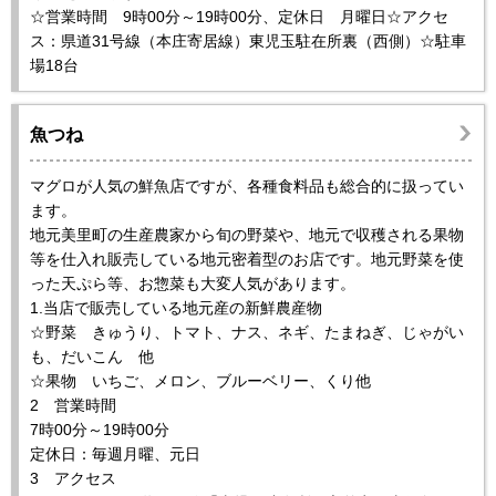
☆営業時間 9時00分～19時00分、定休日 月曜日☆アクセ
ス：県道31号線（本庄寄居線）東児玉駐在所裏（西側）☆駐車
場18台
魚つね
マグロが人気の鮮魚店ですが、各種食料品も総合的に扱ってい
ます。
地元美里町の生産農家から旬の野菜や、地元で収穫される果物
等を仕入れ販売している地元密着型のお店です。地元野菜を使
った天ぷら等、お惣菜も大変人気があります。
1.当店で販売している地元産の新鮮農産物
☆野菜 きゅうり、トマト、ナス、ネギ、たまねぎ、じゃがい
も、だいこん 他
☆果物 いちご、メロン、ブルーベリー、くり他
2 営業時間
7時00分～19時00分
定休日：毎週月曜、元日
3 アクセス