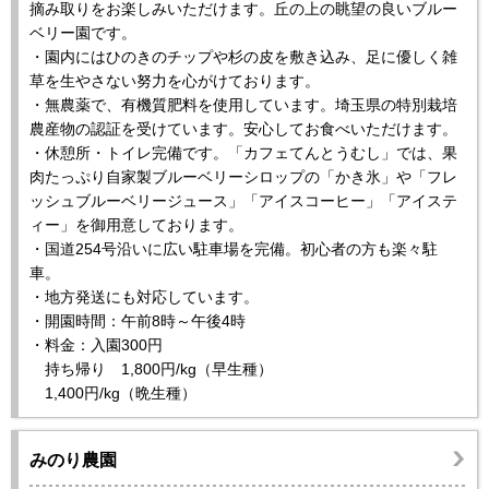
摘み取りをお楽しみいただけます。丘の上の眺望の良いブルー
ベリー園です。
・園内にはひのきのチップや杉の皮を敷き込み、足に優しく雑
草を生やさない努力を心がけております。
・無農薬で、有機質肥料を使用しています。埼玉県の特別栽培
農産物の認証を受けています。安心してお食べいただけます。
・休憩所・トイレ完備です。「カフェてんとうむし」では、果
肉たっぷり自家製ブルーベリーシロップの「かき氷」や「フレ
ッシュブルーベリージュース」「アイスコーヒー」「アイステ
ィー」を御用意しております。
・国道254号沿いに広い駐車場を完備。初心者の方も楽々駐
車。
・地方発送にも対応しています。
・開園時間：午前8時～午後4時
・料金：入園300円
持ち帰り 1,800円/kg（早生種）
1,400円/kg（晩生種）
みのり農園