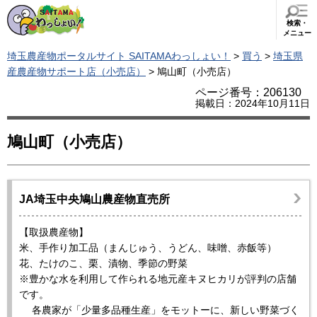
検索・
メニュー
埼玉農産物ポータルサイト SAITAMAわっしょい！
>
買う
>
埼玉県
産農産物サポート店（小売店）
> 鳩山町（小売店）
ページ番号：206130
掲載日：2024年10月11日
鳩山町（小売店）
JA埼玉中央鳩山農産物直売所
【取扱農産物】
米、手作り加工品（まんじゅう、うどん、味噌、赤飯等）
花、たけのこ、栗、漬物、季節の野菜
※豊かな水を利用して作られる地元産キヌヒカリが評判の店舗
です。
各農家が「少量多品種生産」をモットーに、新しい野菜づく