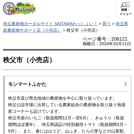
検索・
メニュー
埼玉農産物ポータルサイト SAITAMAわっしょい！
>
買う
>
埼玉県
産農産物サポート店（小売店）
> 秩父市（小売店）
ページ番号：206121
掲載日：2024年10月11日
秩父市（小売店）
モンマートふかた
秩父市及び県北地域の農産物を中心に取り扱っています。
秩父公設市場に出荷している農家組合の農産物を取り扱う地場
産コーナーも設けています。
秩父市産のいちご（取扱期間12月～翌6月）、きゅうり（取扱
期間ほぼ通年）、埼玉県認証の特別栽培トマト（取扱期間3月～
9月）、また、春には山うど、山ふき、たらの芽などの山菜類、