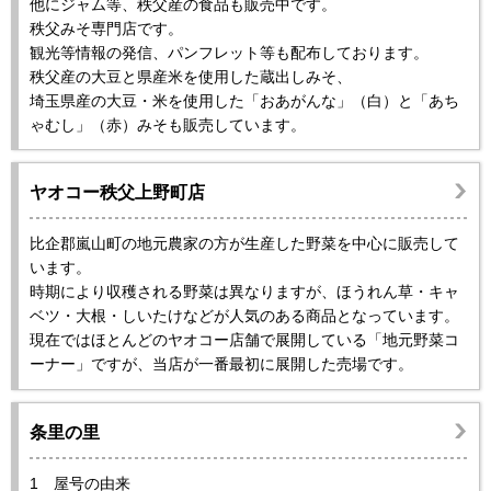
他にジャム等、秩父産の食品も販売中です。
秩父みそ専門店です。
観光等情報の発信、パンフレット等も配布しております。
秩父産の大豆と県産米を使用した蔵出しみそ、
埼玉県産の大豆・米を使用した「おあがんな」（白）と「あち
ゃむし」（赤）みそも販売しています。
ヤオコー秩父上野町店
比企郡嵐山町の地元農家の方が生産した野菜を中心に販売して
います。
時期により収穫される野菜は異なりますが、ほうれん草・キャ
ベツ・大根・しいたけなどが人気のある商品となっています。
現在ではほとんどのヤオコー店舗で展開している「地元野菜コ
ーナー」ですが、当店が一番最初に展開した売場です。
条里の里
1 屋号の由来