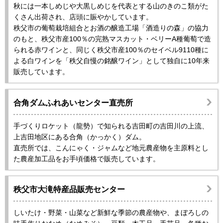
秋には一本しめじや大黒しめじを代表とする山のきのこ類がた
くさん出荷され、店頭に賑やかしています。
秩父市の葡萄栽培組合とお酒の醸造工場「酒造りの森」の協力
のもと、秩父市産100％の完熟マスカット・ベリーA種葡萄で造
られる赤ワインと、同じく秩父市産100％のセイベル9110種に
よる白ワインを「秩父自慢の銘醸ワイン」として独自に10年来
販売しています。
合角ダムふれあいセンター直売所
手づくりロケット（龍勢）で知られる吉田町の吉田川の上流、
上吉田地区にある合角（かっかく）ダム。
直売所では、こんにゃく・ジャムなど地元農産物を主原料とし
た農産加工品をお手頃価格で販売しています。
秩父市大滝特産品販売センター
しいたけ・野菜・山菜など新鮮な季節の農産物や、まぼろしの