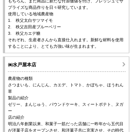
もちろん、また商品に新たな付加価値を付け、フレッシュでサ
プライズな商品作りを日々研究しています。
使用している地域農産物
1. 秩父太白サツマイモ
2. 秩父吉田産ブルーベリー
3. 秩父カエデ糖
それぞれ、生産者さんから直接仕入れます。新鮮な材料を使用
することにより、とても力強い味が生まれます。
㈱水戸屋本店
農産物の種類
さつまいも、にんじん、カエデ、トマト、かぼちゃ、ほうれん
草
製品の紹介
ゼリー、まんじゅう、パウンドケーキ、スィートポテト、ヌガ
ー
店の紹介
明治八年創業以来、和菓子一筋だった店舗に一昨年から五代目
が洋菓子店をオープンさせ、和洋菓子共に充実させ、その時代