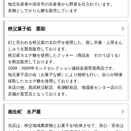
地元生産者や深谷市の生産者から野菜を仕入れています。
名物としてかりん糖を販売しています
秩父菓子処 栗助
幻と言われる秩父産の太白芋を使用した、蒸し羊羹・上用まん
じゅうを製造販売しております。
秩父産カエデ糖を使用したクッキー（商品名 すのうぼうる）
を限定販売しております。
2008・2009年モンドセレクション連続金賞受賞商品です。
地元菓子店の会（お菓子な郷）により植樹も行い、自らが樹液
採取したカエデ糖を使用しております。
本店の他、西武秩父駅店、長瀞駅前店、地場産センター店の三
店舗が直営店となっております。
相生町 水戸屋
当店は、秩父地域農産物とお菓子をf合体させて、安心・安全は