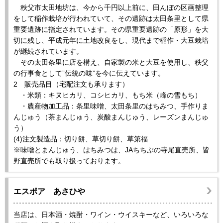
秩父市太田地坊は、今から千円以上前に、田んぼの区画整理
をして稲作栽培が行われていて、その遺跡は太田条里として県
重要遺跡に指定されています。その県重要遺跡の「原形」を大
切に残し、平成元年に土地改良をし、現代まで稲作・大豆栽培
が継続されています。
その太田条里に店を構え、自家製の米と大豆を使用し、秩父
の行事食として”伝統の味”を今に伝えています。
2 販売品目（宅配注文も承ります）
・米類：キヌヒカリ、コシヒカリ、もち米（峰の雪もち）
・農産物加工品：条里味噌、太田条里のはちみつ、手作りま
んじゅう（茶まんじゅう、炭酸まんじゅう、レーズンまんじゅ
う）
(4)注文製造品：切り餅、草切り餅、草第福
※味噌とまんじゅう、はちみつは、JAちちぶの寺尾直売所、皆
野直売所でも取り扱っております。
エスポア あさひや
当店は、日本酒・焼酎・ワイン・ウイスキーなど、いろいろな