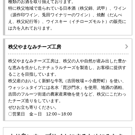
種類のお酒を取り揃えております。
特に秩父地域で造られている日本酒（秩父錦、武甲）、ワイン
（源作印ワイン、兎田ワイナリーのワイン）、焼酎（だんべ
え、秩父紀行等）、ウイスキー（イチローズモルト）の販売に
は力を入れております。
秩父やまなみチーズ工房
秩父やまなみチーズ工房は、秩父の人や自然が産み出した豊か
な恵みを生かしたナチュラルチーズを製造し、お客様に提供す
ることを目指しています。
秩父産のおいしく新鮮な牛乳（吉田牧場＝小鹿野町）を使い、
ウォッシュタイプには名水「毘沙門水」を使用、地酒の酒粕、
吉田のフルーツ街道の農家産果物を使うなど、秩父にこだわっ
たチーズ造りをしています。
ぜひお立ち寄りください。
〇営業日 金～日 12:00～18:00