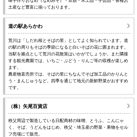
味手作りおなめ（なめみそ）・豆類・木工品・手芸品・各種お
土産など豊富に揃っております。
道の駅あらかわ
荒川は「しだれ桜とそばの里」としてよく知られています。道
の駅の周りもそばの季節になると白いそばの花に囲まれます。
当駅を拠点として荒川の花散策はいかがでしょうか。また隣接
する観光農園では、いちご・ぶどう・りんご等の収穫が楽しめ
ます。
農産物直売所では、そばの里にちなんでそば加工品のかりんと
う・まんじゅうなど。四季を通じて地元の新鮮野菜がおすすめ
です。
（株）矢尾百貨店
秩父周辺で製造している日配商材の味噌、とうふ、こんにゃ
く、そば、うどんをはじめ、秩父・埼玉産の野菜・果物をセル
フ売場にて販売。