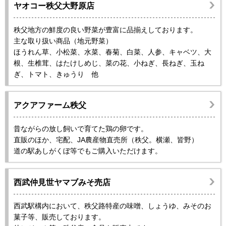
ヤオコー秩父大野原店
秩父地方の鮮度の良い野菜が豊富に品揃えしております。
主な取り扱い商品（地元野菜）
ほうれん草、小松菜、水菜、春菊、白菜、人参、キャベツ、大
根、生椎茸、はたけしめじ、菜の花、小ねぎ、長ねぎ、玉ね
ぎ、トマト、きゅうり 他
アクアファーム秩父
昔ながらの放し飼いで育てた鶏の卵です。
直販のほか、宅配、JA農産物直売所（秩父。横瀬、皆野）
道の駅あしがくぼ等でもご購入いただけます。
西武仲見世ヤマブみそ売店
西武駅構内において、秩父路特産の味噌、しょうゆ、みそのお
菓子等、販売しております。