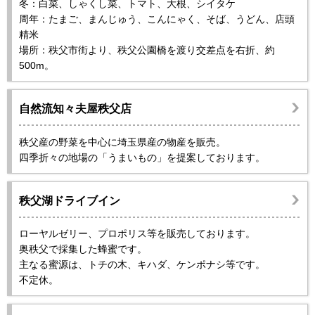
冬：白菜、しゃくし菜、トマト、大根、シイタケ
周年：たまご、まんじゅう、こんにゃく、そば、うどん、店頭
精米
場所：秩父市街より、秩父公園橋を渡り交差点を右折、約
500m。
自然流知々夫屋秩父店
秩父産の野菜を中心に埼玉県産の物産を販売。
四季折々の地場の「うまいもの」を提案しております。
秩父湖ドライブイン
ローヤルゼリー、プロポリス等を販売しております。
奥秩父で採集した蜂蜜です。
主なる蜜源は、トチの木、キハダ、ケンポナシ等です。
不定休。