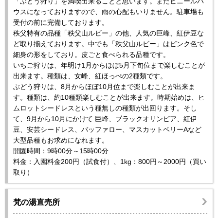
「ぶどう狩り」を満喫出来ることと思います。またビニールハ
ウスになっておりますので、雨の心配もいりません。駐車場も
受付の前に完備しております。
秩父特有の品種「秩父山ルビー」の他、人気の巨峰、紅伊豆な
ど取り揃えております。中でも「秩父山ルビー」はピンク色で
細身の形をしており。皮ごと食べられる品種です。
いちご狩りは、年明け1月からほぼ5月下旬位まで楽しむことが
出来ます。種類は、女峰、紅ほっぺの2種類です。
ぶどう狩りは、8月からほぼ10月位まで楽しむことが出来ま
す。種類は、約10種類楽しむことが出来ます。時期始めは、ヒ
ムロットシードレスという種無しの種類が出回ります。そし
て、9月から10月にかけて 巨峰、ブラックオリンピア、紅伊
豆、安芸シードレス、バッファロー、マスカットベリーAなど
大型品種もお求めになれます。
開園時間：9時00分～15時00分
料金：入園料金200円（試食付）、1kg：800円～2000円（買い
取り）
梵の湯直売所