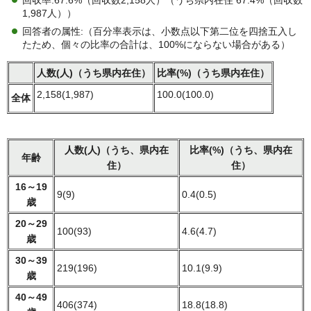
回収率:67.6%（回収数2,158人）（うち県内在住 67.4%（回収数
1,987人））
回答者の属性:（百分率表示は、小数点以下第二位を四捨五入し
たため、個々の比率の合計は、100%にならない場合がある）
人数(人)（うち県内在住）
比率(%)（うち県内在住）
2,158(1,987)
100.0(100.0)
全体
人数(人)（うち、県内在
比率(%)（うち、県内在
年齢
住）
住）
16～19
9(9)
0.4(0.5)
歳
20～29
100(93)
4.6(4.7)
歳
30～39
219(196)
10.1(9.9)
歳
40～49
406(374)
18.8(18.8)