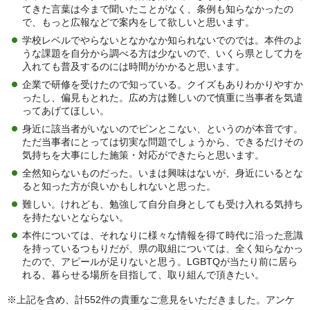
てきた言葉は今まで聞いたことがなく、条例も知らなかったの
で、もっと広報などで案内をして欲しいと思います。
学校レベルでやらないとなかなか知られないでのでは。本件のよ
うな課題を自分から調べる方は少ないので、いくら県として力を
入れても普及するのには時間がかかると思います。
企業で研修を受けたので知っている。クイズもありわかりやすか
ったし、偏見もとれた。広め方は難しいので慎重に当事者を気遣
ってあげてほしい。
身近に該当者がいないのでピンとこない、というのが本音です。
ただ当事者にとっては切実な問題でしょうから、できるだけその
気持ちを大事にした施策・対応ができたらと思います。
全然知らないものだった。いまは興味はないが、身近にいるとな
ると知った方が良いかもしれないと思った。
難しい。けれども、勉強して自分自身としても受け入れる気持ち
を持たないとならない。
本件については、それなりに様々な情報を得て時代に沿った意識
を持っているつもりだが、県の取組については、全く知らなかっ
たので、アピールが足りないと思う。LGBTQが当たり前に居ら
れる、暮らせる場所を目指して、取り組んで頂きたい。
※上記を含め、計552件の貴重なご意見をいただきました。アンケ