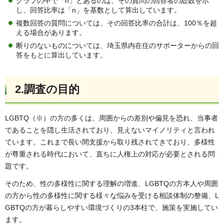
グラフの中で「n」とあるのは、その質問の回答者の総数を示
し、回答比率は「n」を基数として算出しています。
複数回答の質問については、その回答比率の合計は、100％を超
える場合があります。
断りのないものについては、埼玉県内在住のサポーターからの回
答をもとに算出しています。
2.調査の目的
LGBTQ（※）の方の多くは、周囲からの差別や偏見を恐れ、当事者
であることを隠し生活されており、見えないマイノリティと言われ
ています。これまで長い間支援から取り残されてきており、多様性
が尊重される時代において、直ちに人権上の対応が必要とされる問
題です。
そのため、性の多様性に関する理解の増進、LGBTQの方本人や周囲
の方から性の多様性に関する様々な悩みを受ける相談体制の整備、L
GBTQの方が暮らしやすい環境づくりの3本柱で、施策を実施してい
ます。