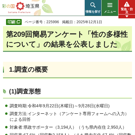
彩の国 埼玉県
緊急・防
情報を探す
メニュー
災
ページ番号：225996
掲載日：2025年12月1日
第209回簡易アンケート「性の多様性
について」の結果を公表しました
1.調査の概要
(1)調査形態
調査時期:令和4年9月22日(木曜日)～9月28日(水曜日)
調査方法:インターネット（アンケート専用フォームへの入力）
による回答
対象者:県政サポーター（3,194人）（うち県内在住 2,950人）