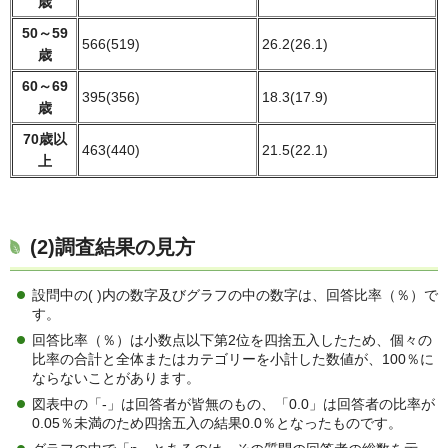
歳
50～59
566(519)
26.2(26.1)
歳
60～69
395(356)
18.3(17.9)
歳
70歳以
463(440)
21.5(22.1)
上
(2)調査結果の見方
設問中の( )内の数字及びグラフの中の数字は、回答比率（％）で
す。
回答比率（％）は小数点以下第2位を四捨五入したため、個々の
比率の合計と全体またはカテゴリーを小計した数値が、100％に
ならないことがあります。
図表中の「-」は回答者が皆無のもの、「0.0」は回答者の比率が
0.05％未満のため四捨五入の結果0.0％となったものです。