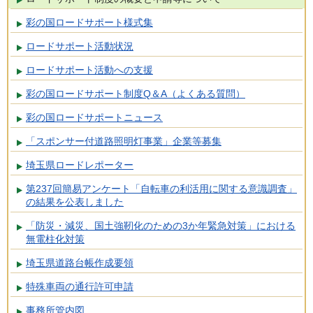
彩の国ロードサポート様式集
ロードサポート活動状況
ロードサポート活動への支援
彩の国ロードサポート制度Q＆A（よくある質問）
彩の国ロードサポートニュース
「スポンサー付道路照明灯事業」企業等募集
埼玉県ロードレポーター
第237回簡易アンケート「自転車の利活用に関する意識調査」
の結果を公表しました
「防災・減災、国土強靭化のための3か年緊急対策」における
無電柱化対策
埼玉県道路台帳作成要領
特殊車両の通行許可申請
事務所管内図