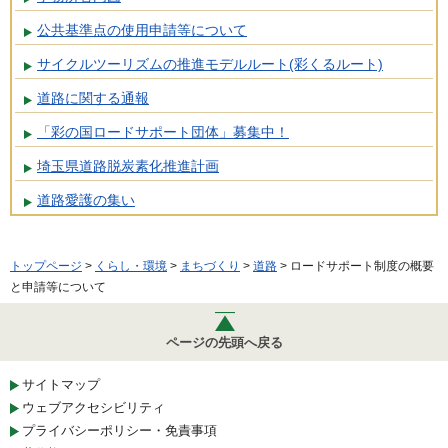
公共基準点の使用申請等について
サイクルツーリズムの推進モデルルート(彩くるルート)
道路に関する通報
「彩の国ロードサポート団体」募集中！
埼玉県道路脱炭素化推進計画
道路愛護の集い
トップページ
>
くらし・環境
>
まちづくり
>
道路
> ロードサポート制度の概要
と申請等について
ページの先頭へ戻る
サイトマップ
ウェブアクセシビリティ
プライバシーポリシー・免責事項