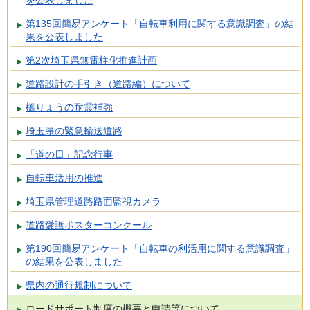
を公表しました
第135回簡易アンケート「自転車利用に関する意識調査」の結
果を公表しました
第2次埼玉県無電柱化推進計画
道路設計の手引き（道路編）について
橋りょうの耐震補強
埼玉県の緊急輸送道路
「道の日」記念行事
自転車活用の推進
埼玉県管理道路路面監視カメラ
道路愛護ポスターコンクール
第190回簡易アンケート「自転車の利活用に関する意識調査」
の結果を公表しました
県内の通行規制について
ロードサポート制度の概要と申請等について