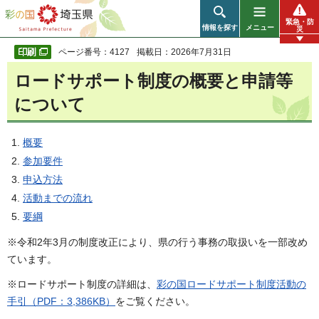
彩の国 埼玉県
緊急・防
情報を探す
メニュー
災
ページ番号：4127
掲載日：2026年7月31日
ロードサポート制度の概要と申請等
について
概要
参加要件
申込方法
活動までの流れ
要綱
※令和2年3月の制度改正により、県の行う事務の取扱いを一部改め
ています。
※ロードサポート制度の詳細は、
彩の国ロードサポート制度活動の
手引（PDF：3,386KB）
をご覧ください。