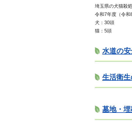
埼玉県の犬猫殺処
令和7年度（令和
犬：30頭
猫：5頭
水道の安
生活衛生
墓地・埋