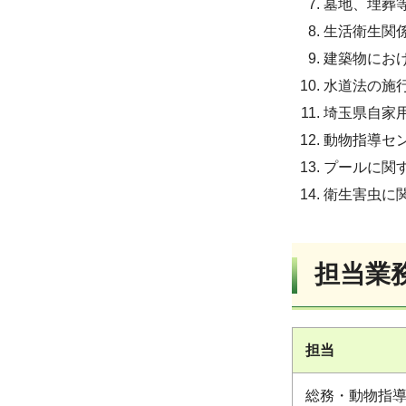
墓地、埋葬
生活衛生関
建築物にお
水道法の施
埼玉県自家
動物指導セ
プールに関
衛生害虫に
担当業
担当
総務・動物指