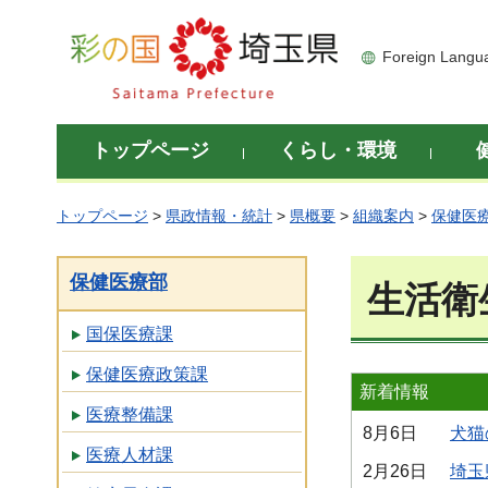
彩の国 埼玉県
Foreign Langu
トップページ
くらし・環境
トップページ
>
県政情報・統計
>
県概要
>
組織案内
>
保健医
保健医療部
生活衛
国保医療課
保健医療政策課
新着情報
医療整備課
8月6日
犬猫
医療人材課
2月26日
埼玉