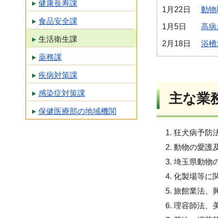
健康長寿課
1月22日
動物
食品安全課
1月5日
高病
生活衛生課
2月18日
浴槽
薬務課
疾病対策課
感染症対策課
主な業
保健医療部の地域機関
狂犬病予防
動物の愛護
埼玉県動物
化製場等に
旅館業法、
理容師法、