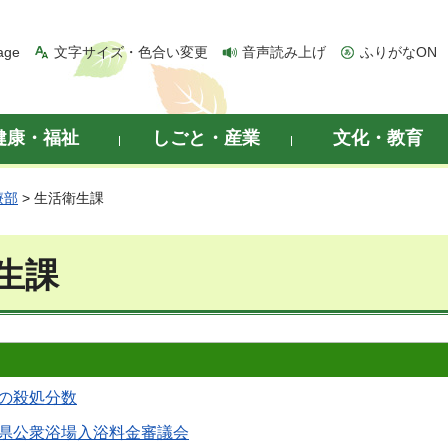
age
文字サイズ・色合い変更
音声読み上げ
ふりがなON
健康・福祉
しごと・産業
文化・教育
療部
> 生活衛生課
生課
の殺処分数
県公衆浴場入浴料金審議会