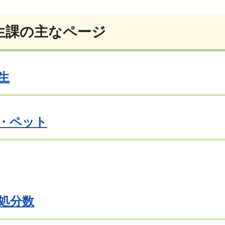
生課の主なページ
生
・ペット
処分数