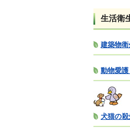
生活衛
建築物衛
動物愛護
犬猫の殺