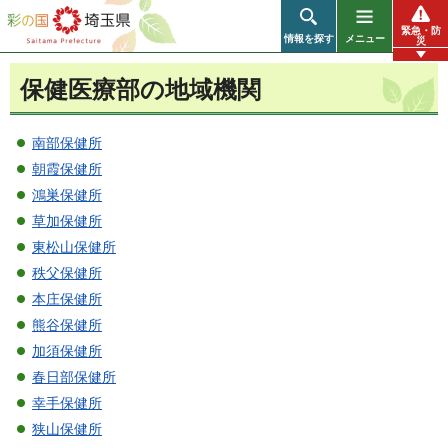
彩の国 埼玉県
緊急・防
情報を探す
メニュー
災
保健医療部の地域機関
南部保健所
朝霞保健所
鴻巣保健所
草加保健所
東松山保健所
秩父保健所
本庄保健所
熊谷保健所
加須保健所
春日部保健所
幸手保健所
狭山保健所