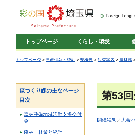
彩の国 埼玉県
Foreign Langu
トップページ
くらし・環境
トップページ
>
県政情報・統計
>
県概要
>
組織案内
>
農林部
森づくり課の主なページ
第53
目次
森林整備地域活動支援交付
開催結果
／
大会
金
森林・林業と統計