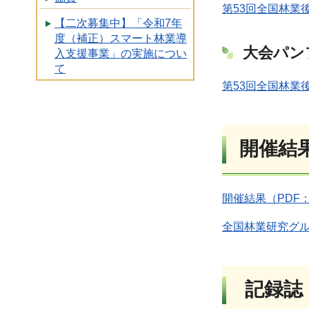
第53回全国林業
【二次募集中】「令和7年
度（補正）スマート林業導
大会パン
入支援事業」の実施につい
て
第53回全国林業後
開催結
開催結果（PDF：
全国林業研究グル
記録誌