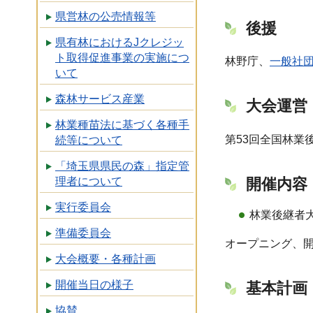
県営林の公売情報等
後援
県有林におけるJクレジッ
ト取得促進事業の実施につ
林野庁、
一般社
いて
森林サービス産業
大会運営
林業種苗法に基づく各種手
第53回全国林業
続等について
「埼玉県県民の森」指定管
開催内容
理者について
実行委員会
林業後継者大
準備委員会
オープニング、
大会概要・各種計画
開催当日の様子
基本計画
協賛