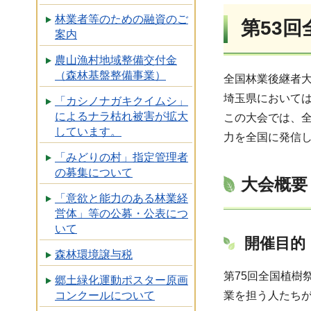
林業者等のための融資のご
第53
案内
農山漁村地域整備交付金
（森林基盤整備事業）
全国林業後継者大
埼玉県においては
「カシノナガキクイムシ」
によるナラ枯れ被害が拡大
この大会では、
しています。
力を全国に発信
「みどりの村」指定管理者
の募集について
大会概要
「意欲と能力のある林業経
営体」等の公募・公表につ
いて
開催目的
森林環境譲与税
第75回全国植
郷土緑化運動ポスター原画
コンクールについて
業を担う人たち