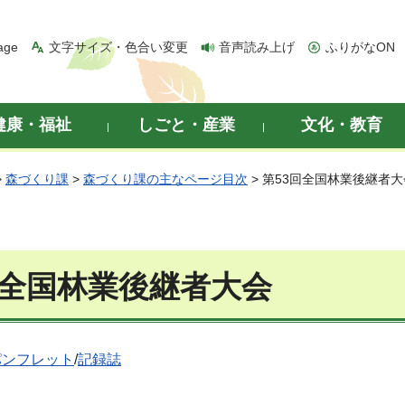
age
文字サイズ・色合い変更
音声読み上げ
ふりがなON
健康・福祉
しごと・産業
文化・教育
>
森づくり課
>
森づくり課の主なページ目次
> 第53回全国林業後継者大
回全国林業後継者大会
パンフレット
/
記録誌