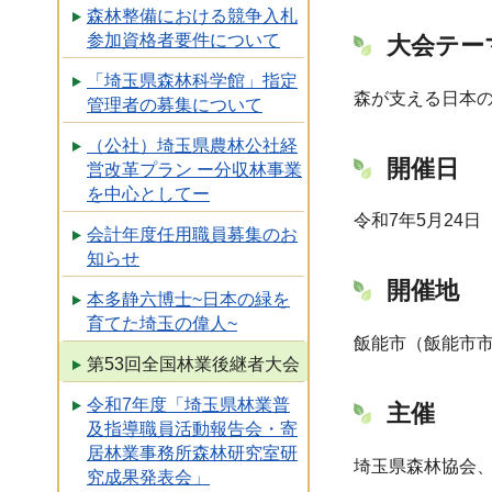
森林整備における競争入札
参加資格者要件について
大会テー
「埼玉県森林科学館」指定
森が支える日本
管理者の募集について
（公社）埼玉県農林公社経
開催日
営改革プラン ー分収林事業
を中心としてー
令和7年5月24
会計年度任用職員募集のお
知らせ
開催地
本多静六博士~日本の緑を
育てた埼玉の偉人~
飯能市（飯能市
第53回全国林業後継者大会
令和7年度「埼玉県林業普
主催
及指導職員活動報告会・寄
居林業事務所森林研究室研
埼玉県森林協会
究成果発表会」