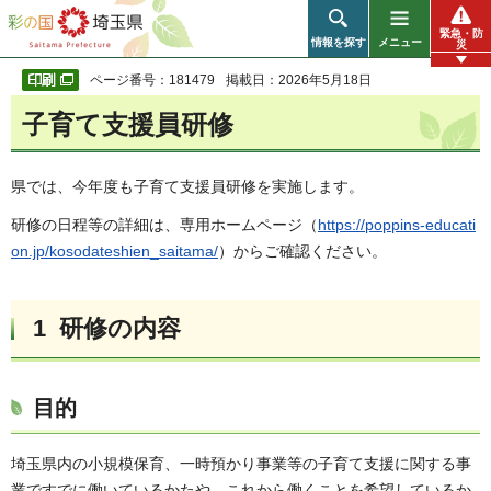
彩の国 埼玉県
緊急・防
情報を探す
メニュー
災
ページ番号：181479
掲載日：2026年5月18日
子育て支援員研修
県では、今年度も子育て支援員研修を実施します。
研修の日程等の詳細は、専用ホームページ（
https://poppins-educati
on.jp/kosodateshien_saitama/
）からご確認ください。
1 研修の内容
目的
埼玉県内の小規模保育、一時預かり事業等の子育て支援に関する事
業ですでに働いているかたや、これから働くことを希望しているか