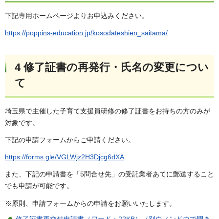
下記専用ホームページよりお申込みください。
https://poppins-education.jp/kosodateshien_saitama/
4 修了証書の再発行・氏名の変更につい
て
埼玉県で主催した子育て支援員研修の修了証書をお持ちの方のみが
対象です。
下記の申請フォームからご申請ください。
https://forms.gle/VGLWjz2H3Djcg6dXA
また、下記の申請書を「5問合せ先」の受託業者あてに郵送すること
でも申請が可能です。
※原則、申請フォームからの申請をお願いいたします。
修了証書再交付申請書（ワード：22KB）（別ウィンドウで開き