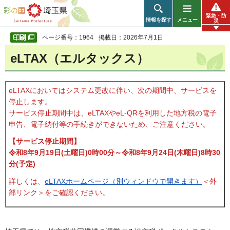
彩の国 埼玉県
緊急・防
情報を探す
メニュー
災
ページ番号：1964
掲載日：2026年7月1日
eLTAX（エルタックス）
eLTAXにおいてはシステム更改に伴い、次の期間中、サービスを
停止します。
サービス停止期間中は、eLTAXやeL-QRを利用した地方税の電子
申告、電子納付等の手続きができないため、ご注意ください。
【サービス停止期間】
令和8年9月19日(土曜日)0時00分～令和8年9月24日(木曜日)8時30
分(予定)
詳しくは、
eLTAXホームページ（別ウィンドウで開きます）
＜外
部リンク＞をご確認ください。