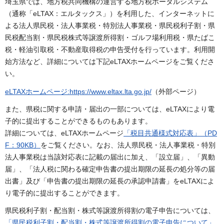
埼玉県では、地方税共同機構の運営する地方税ポータルシステム
（通称「eLTAX：エルタックス」）を利用した、インターネットに
よる法人県民税・法人事業税・特別法人事業税・県民税利子割・県
民税配当割・県民税株式等譲渡所得割・ゴルフ場利用税・県たばこ
税・軽油引取税・不動産取得税の申告受付を行っています。利用開
始方法など、詳細については下記eLTAXホームページをご覧くださ
い。
eLTAXホームページ:https://www.eltax.lta.go.jp/
（外部ページ）
また、県税に関する申請・届出の一部については、eLTAXにより電
子的に提出することができるものもあります。
詳細については、eLTAXホームページ
「税目共通様式対応表」（PD
F：90KB）
をご覧ください。なお、法人県民税・法人事業税・特別
法人事業税は当該対応表に記載の届出に加え、「設立届」、「異動
届」、「法人税に関わる確定申告書の提出期限の延長の処分等の届
出書」及び「申告書の提出期限の延長の承認申請書」をeLTAXによ
り電子的に提出すること
ができます。
県民税利子割・配当割・株式等譲渡所得割の電子申告については、
「県民税利子割・配当割・株式等譲渡所得割の電子申告について」