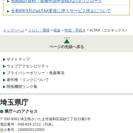
県税統計資料・各種申請申告様式のダウンロード
令和8年9月のeLTAX更改に伴うサービス停止について
トップページ
>
くらし・環境
>
税金
>
申請・手続き
> eLTAX（エルタックス）
ページの先頭へ戻る
サイトマップ
ウェブアクセシビリティ
プライバシーポリシー・免責事項
著作権・リンクについて
関係機関リンク集
埼玉県庁
県庁へのアクセス
〒330-9301 埼玉県さいたま市浦和区高砂三丁目15番1号
電話番号：048-824-2111（代表）
法人番号：1000020110001