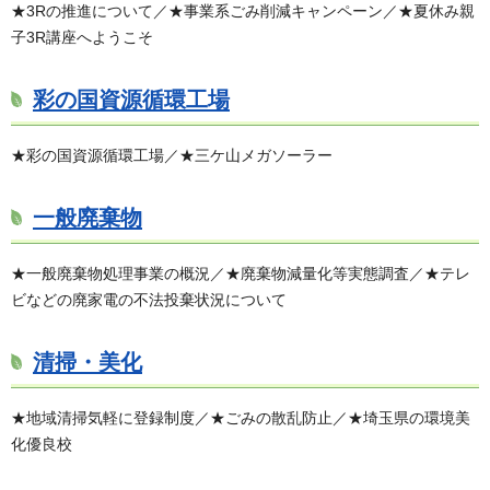
★3Rの推進について／★事業系ごみ削減キャンペーン／★夏休み親
子3R講座へようこそ
彩の国資源循環工場
★彩の国資源循環工場／★三ケ山メガソーラー
一般廃棄物
★一般廃棄物処理事業の概況／★廃棄物減量化等実態調査／★テレ
ビなどの廃家電の不法投棄状況について
清掃・美化
★地域清掃気軽に登録制度／★ごみの散乱防止／★埼玉県の環境美
化優良校