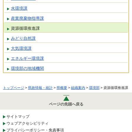
水環境課
産業廃棄物指導課
資源循環推進課
みどり自然課
大気環境課
エネルギー環境課
環境部の地域機関
トップページ
>
県政情報・統計
>
県概要
>
組織案内
>
環境部
> 資源循環推進課
ページの先頭へ戻る
サイトマップ
ウェブアクセシビリティ
プライバシーポリシー・免責事項