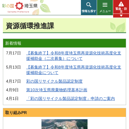
彩の国 埼玉県
緊急・防
情報を探す
メニュー
災
資源循環推進課
新着情報
7月17日
【募集終了】令和8年度埼玉県再資源化技術高度化支
援補助金（二次募集）について
5月13日
【募集終了】令和8年度埼玉県再資源化技術高度化支
援補助金について
4月17日
彩の国リサイクル製品認定制度
4月9日
第10次埼玉県廃棄物処理基本計画
4月1日
「彩の国リサイクル製品認定制度」申請のご案内
取り組みPR