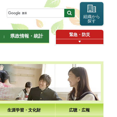
組織から
探す
緊急・防災
県政情報・統計
生涯学習・文化財
広聴・広報