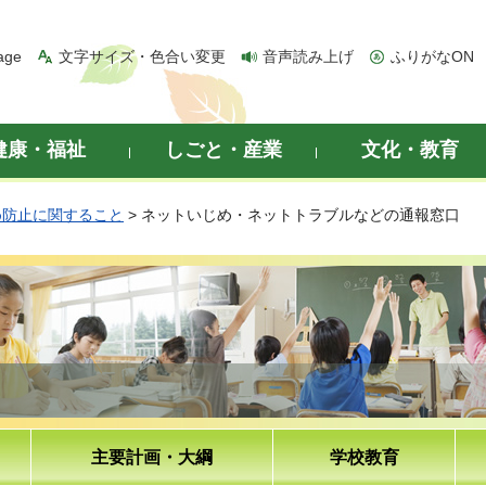
age
文字サイズ・色合い変更
音声読み上げ
ふりがなON
健康・福祉
しごと・産業
文化・教育
め防止に関すること
> ネットいじめ・ネットトラブルなどの通報窓口
主要計画・大綱
学校教育