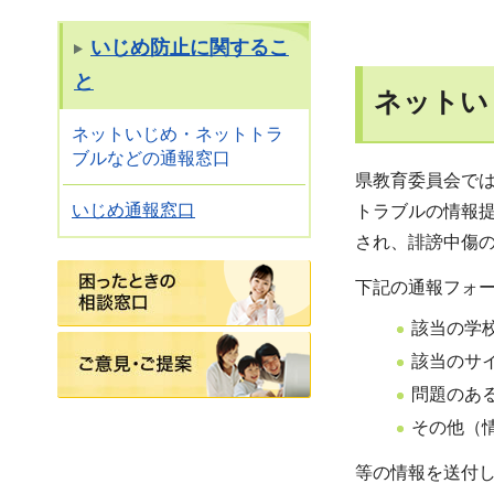
いじめ防止に関するこ
と
ネットい
ネットいじめ・ネットトラ
ブルなどの通報窓口
県教育委員会で
いじめ通報窓口
トラブルの情報
され、誹謗中傷
困ったときの相談窓口
下記の通報フォ
該当の学
ご意見・ご提案
該当のサイ
問題のあ
その他（
等の情報を送付