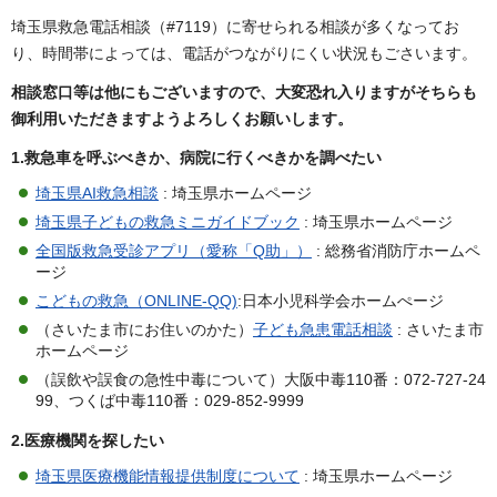
埼玉県救急電話相談（#7119）に寄せられる相談が多くなってお
り、時間帯によっては、電話がつながりにくい状況もごさいます。
相談窓口等は他にもございますので、大変恐れ入りますがそちらも
御利用いただきますようよろしくお願いします。
1.救急車を呼ぶべきか、病院に行くべきかを調べたい
埼玉県AI救急相談
: 埼玉県ホームページ
埼玉県子どもの救急ミニガイドブック
: 埼玉県ホームページ
全国版救急受診アプリ（愛称「Q助」）
: 総務省消防庁ホームペ
ージ
こどもの救急（ONLINE-QQ)
:日本小児科学会ホームぺージ
（さいたま市にお住いのかた）
子ども急患電話相談
: さいたま市
ホームページ
（誤飲や誤食の急性中毒について）大阪中毒110番：072-727-24
99、つくば中毒110番：029-852-9999
2.医療機関を探したい
埼玉県医療機能情報提供制度について
: 埼玉県ホームページ