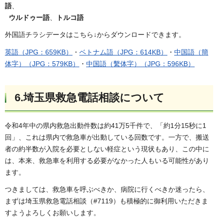
語
、
ウルドゥー語
、
トルコ語
外国語チラシデータはこちら↓からダウンロードできます。
英語（JPG：659KB）
・
ベトナム語（JPG：614KB）
・
中国語（簡
体字）（JPG：579KB）
・
中国語（繫体字）（JPG：596KB）
6.埼玉県救急電話相談について
令和4年中の県内救急出動件数は約41万5千件で、「約1分15秒に1
回」、これは県内で救急車が出動している回数です。一方で、搬送
者の約半数が入院を必要としない軽症という現状もあり、この中に
は、本来、救急車を利用する必要がなかった人もいる可能性があり
ます。
つきましては、救急車を呼ぶべきか、病院に行くべきか迷ったら、
まずは埼玉県救急電話相談（#7119）も積極的に御利用いただきま
すようよろしくお願いします。