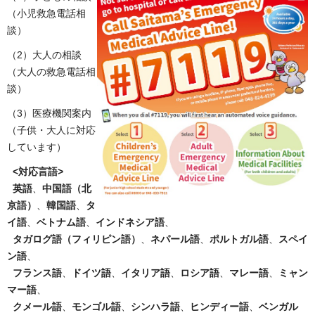
（小児救急電話相
談）
（2）大人の相談
（大人の救急電話相
談）
（3）医療機関案内
（子供・大人に対応
しています）
<対応言語>
英語
、
中国語（北
京語）
、
韓国語
、
タ
イ語
、
ベトナム語
、
インドネシア語
、
タガログ語（フィリピン語）
、
ネパール語
、
ポルトガル語
、
スペイ
ン語
、
フランス語
、
ドイツ語
、
イタリア語
、
ロシア語
、
マレー語
、
ミャン
マー語
、
クメール語
、
モンゴル語
、
シンハラ語
、
ヒンディー語
、
ベンガル