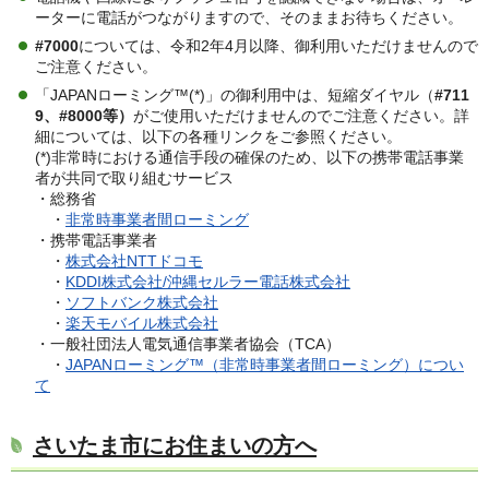
ーターに電話がつながりますので、そのままお待ちください。
#7000
については、令和2年4月以降、御利用いただけませんので
ご注意ください。
「JAPANローミング™(*)」の御利用中は、短縮ダイヤル（
#711
9、#8000等）
がご使用いただけませんのでご注意ください。詳
細については、以下の各種リンクをご参照ください。
(*)非常時における通信手段の確保のため、以下の携帯電話事業
者が共同で取り組むサービス
・総務省
・
非常時事業者間ローミング
・携帯電話事業者
・
株式会社NTTドコモ
・
KDDI株式会社/沖縄セルラー電話株式会社
・
ソフトバンク株式会社
・
楽天モバイル株式会社
・一般社団法人電気通信事業者協会（TCA）
・
JAPANローミング™（非常時事業者間ローミング）につい
て
さいたま市にお住まいの方へ