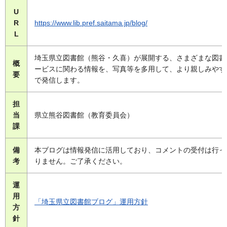
U
R
https://www.lib.pref.saitama.jp/blog/
L
埼玉県立図書館（熊谷・久喜）が展開する、さまざまな図書
概
ービスに関わる情報を、写真等を多用して、より親しみやす
要
で発信します。
担
当
県立熊谷図書館（教育委員会）
課
備
本ブログは情報発信に活用しており、コメントの受付は行っ
考
りません。ご了承ください。
運
用
「埼玉県立図書館ブログ」運用方針
方
針