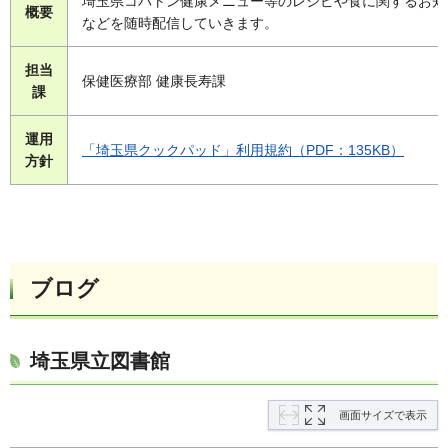
埼玉県コバトン健康メニュー等のレシピや食に関するお知
概要
などを随時配信していきます。
担当
保健医療部 健康長寿課
課
運用
「埼玉県クックパッド」利用規約（PDF：135KB）
方針
ブログ
埼玉県立図書館
画面サイズで表示