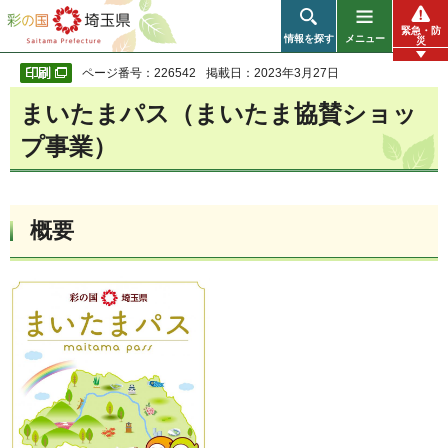
彩の国 埼玉県
緊急・防
情報を探す
メニュー
災
ページ番号：226542
掲載日：2023年3月27日
まいたまパス（まいたま協賛ショッ
プ事業）
概要