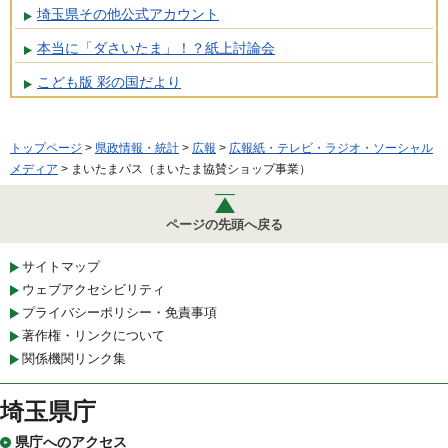
埼玉県その他公式アカウント
本当に「ダさいたま」！？紙上討論会
こども版 彩の国だより
トップページ
>
県政情報・統計
>
広報
>
広報紙・テレビ・ラジオ・ソーシャル
メディア
> まいたまパス（まいたま協賛ショップ事業）
ページの先頭へ戻る
サイトマップ
ウェブアクセシビリティ
プライバシーポリシー・免責事項
著作権・リンクについて
関係機関リンク集
埼玉県庁
県庁へのアクセス