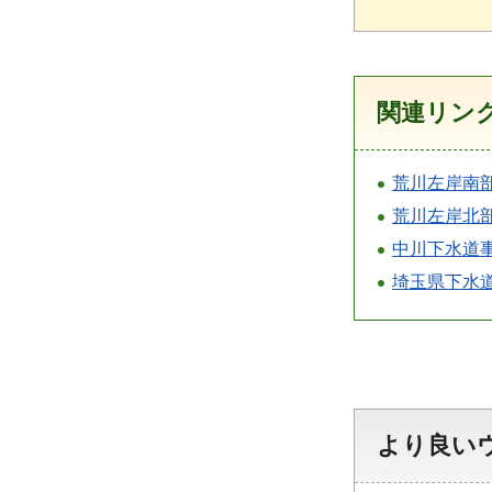
関連リン
荒川左岸南
荒川左岸北
中川下水道
埼玉県下水
より良い