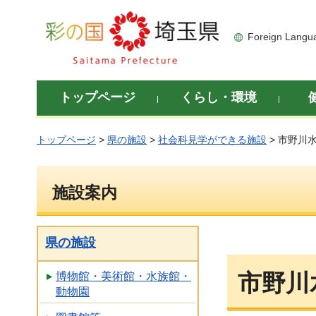
彩の国 埼玉県
Foreign Langu
トップページ
くらし・環境
トップページ
>
県の施設
>
社会科見学ができる施設
> 市野川
施設案内
県の施設
市野川
博物館・美術館・水族館・
動物園