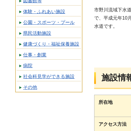
図書館等
市野川流域下水
体験・ふれあい施設
で、平成元年10
公園・スポーツ・プール
水道です。
県民活動施設
健康づくり・福祉保養施設
仕事・創業
病院
施設情
社会科見学ができる施設
その他
所在地
アクセス方法