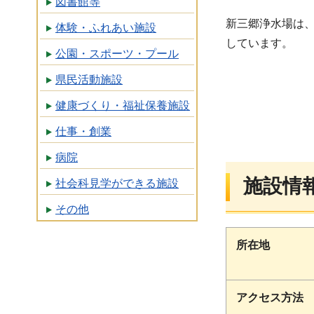
図書館等
新三郷浄水場は
体験・ふれあい施設
しています。
公園・スポーツ・プール
県民活動施設
健康づくり・福祉保養施設
仕事・創業
病院
施設情
社会科見学ができる施設
その他
所在地
アクセス方法