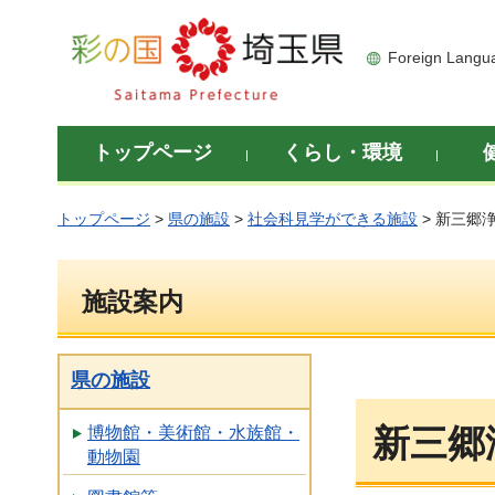
彩の国 埼玉県
Foreign Langu
トップページ
くらし・環境
トップページ
>
県の施設
>
社会科見学ができる施設
> 新三郷
施設案内
県の施設
新三郷
博物館・美術館・水族館・
動物園