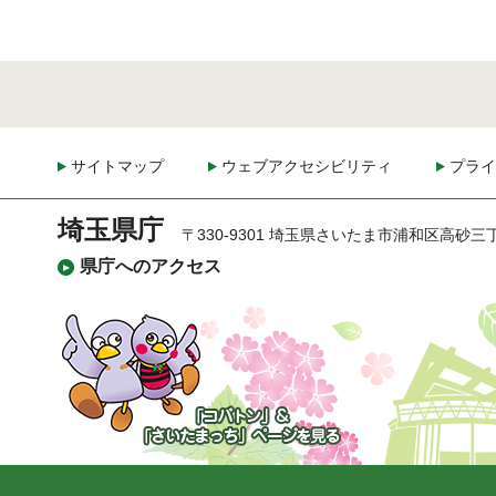
サイトマップ
ウェブアクセシビリティ
プライ
埼玉県庁
〒330-9301 埼玉県さいたま市浦和区高砂三
県庁へのアクセス
「コバトン」&「さいた
まっち」