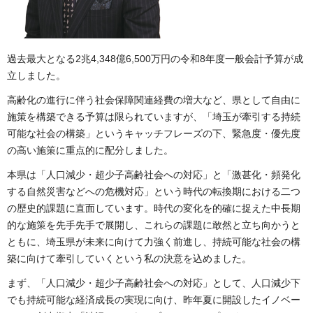
過去最大となる2兆4,348億6,500万円の令和8年度一般会計予算が成
立しました。
高齢化の進行に伴う社会保障関連経費の増大など、県として自由に
施策を構築できる予算は限られていますが、「埼玉が牽引する持続
可能な社会の構築」というキャッチフレーズの下、緊急度・優先度
の高い施策に重点的に配分しました。
本県は「人口減少・超少子高齢社会への対応」と「激甚化・頻発化
する自然災害などへの危機対応」という時代の転換期における二つ
の歴史的課題に直面しています。時代の変化を的確に捉えた中長期
的な施策を先手先手で展開し、これらの課題に敢然と立ち向かうと
ともに、埼玉県が未来に向けて力強く前進し、持続可能な社会の構
築に向けて牽引していくという私の決意を込めました。
まず、「人口減少・超少子高齢社会への対応」として、人口減少下
でも持続可能な経済成長の実現に向け、昨年夏に開設したイノベー