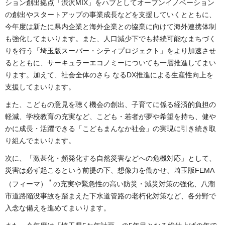
ション創出拠点「渋沢MIX」をハブとしてオープンイノベーション
の創出やスタートアップの事業成長などを支援していくとともに、
今年度は新たに県内企業と海外企業との協業に向けて海外連携体制
も強化してまいります。また、人口減少下でも持続可能なまちづく
りを行う「埼玉版スーパー・シティプロジェクト」をより加速させ
るとともに、サーキュラーエコノミーについても一層推進してまい
ります。加えて、社会全体のさら なるDX推進による生産性向上を
支援してまいります。
また、こどもの意見を聴く機会の創出、子育てに係る経済的負担の
軽減、学校教育の充実など、こども・若者が夢や希望を持ち、健や
かに成長・活躍できる「こどもまんなか社会」の実現に引き続き取
り組んでまいります。
次に、「激甚化・頻発化する自然災害などへの危機対応」として、
災害は必ず起こるという前提の下、想像力を働かせ、埼玉版FEMA
＊
（フィーマ）
の充実や緊急性の高い防災・減災対策の強化、八潮
市道路陥没事故を踏まえた下水道管路の老朽化対策など、各分野で
入念な備えを進めてまいります。