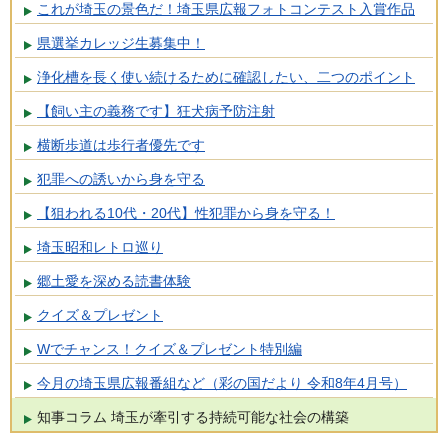
これが埼玉の景色だ！埼玉県広報フォトコンテスト入賞作品
県選挙カレッジ生募集中！
浄化槽を長く使い続けるために確認したい、二つのポイント
【飼い主の義務です】狂犬病予防注射
横断歩道は歩行者優先です
犯罪への誘いから身を守る
【狙われる10代・20代】性犯罪から身を守る！
埼玉昭和レトロ巡り
郷土愛を深める読書体験
クイズ＆プレゼント
Wでチャンス！クイズ＆プレゼント特別編
今月の埼玉県広報番組など（彩の国だより 令和8年4月号）
知事コラム 埼玉が牽引する持続可能な社会の構築