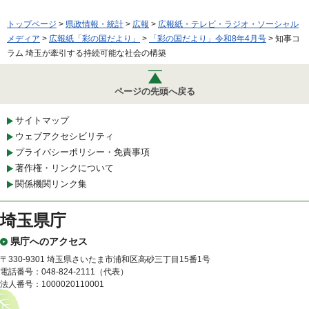
トップページ
>
県政情報・統計
>
広報
>
広報紙・テレビ・ラジオ・ソーシャル
メディア
>
広報紙「彩の国だより」
>
「彩の国だより」令和8年4月号
> 知事コ
ラム 埼玉が牽引する持続可能な社会の構築
ページの先頭へ戻る
サイトマップ
ウェブアクセシビリティ
プライバシーポリシー・免責事項
著作権・リンクについて
関係機関リンク集
埼玉県庁
県庁へのアクセス
〒330-9301 埼玉県さいたま市浦和区高砂三丁目15番1号
電話番号：048-824-2111（代表）
法人番号：1000020110001