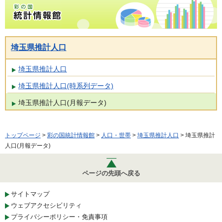
埼玉県推計人口
埼玉県推計人口
埼玉県推計人口(時系列データ)
埼玉県推計人口(月報データ)
トップページ
>
彩の国統計情報館
>
人口・世帯
>
埼玉県推計人口
> 埼玉県推計
人口(月報データ)
ページの先頭へ戻る
サイトマップ
ウェブアクセシビリティ
プライバシーポリシー・免責事項