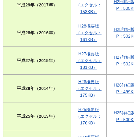
H29詳細版（
平成29年（2017年）
（エクセル：
P：505K
153KB）
H28概要版
H28詳細版（
平成28年（2016年）
（エクセル：
P：502K
161KB）
H27概要版
H27詳細版（
平成27年（2015年）
（エクセル：
P：502K
181KB）
H26概要版
H26詳細版（
平成26年（2014年）
（エクセル：
P：499K
175KB）
H25概要版
H25詳細版（
平成25年（2013年）
（エクセル：
P：500K
176KB）