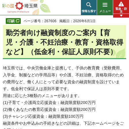
彩の国 埼玉県
緊急・防
情報を探す
メニュー
災
ページ番号：267606
掲載日：2026年6月1日
勤労者向け融資制度のご案内【育
児・介護・不妊治療・教育・資格取得
など】（低金利・保証人原則不要）
埼玉県では、中央労働金庫と提携して、子供の教育費（受験費用、
入学金、制服などの学用品等）や介護、不妊治療、資格取得のため
の費用など、働く人にとって必要な資金の融資制度を設けていま
す。低金利で保証人は原則不要です。
用途に応じた3種類のメニューがあります。
(1)子育て・介護両立応援資金：融資限度額200万円
(2)働くあなたの教育応援資金：融資限度額200万円
(3)チャレンジ応援資金：融資限度額100万円
融資条件やお申込みの手続きなどの詳細は、下記ホームページをご