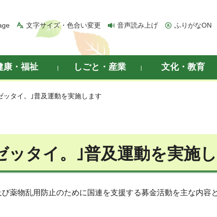
age
文字サイズ・色合い変更
音声読み上げ
ふりがなON
健康・福祉
しごと・産業
文化・教育
。ゼッタイ。｣普及運動を実施します
ゼッタイ。｣普及運動を実施
及び薬物乱用防止のために国連を支援する募金活動を主な内容