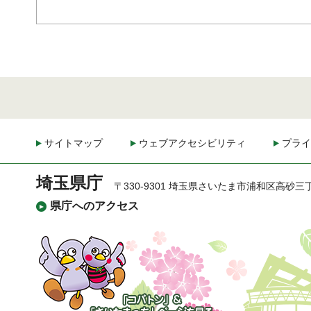
サイトマップ
ウェブアクセシビリティ
プライ
埼玉県庁
〒330-9301 埼玉県さいたま市浦和区高砂三
県庁へのアクセス
「コバトン」&「さいた