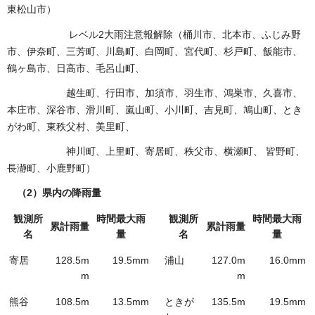
東松山市）
レベル2大雨注意報解除（桶川市、北本市、ふじみ野
市、伊奈町、三芳町、川島町、白岡町、宮代町、杉戸町、飯能市、
鶴ヶ島市、日高市、毛呂山町、
越生町、行田市、加須市、羽生市、鴻巣市、久喜市、
本庄市、深谷市、滑川町、嵐山町、小川町、吉見町、鳩山町、とき
がわ町、東秩父村、美里町、
神川町、上里町、寄居町、秩父市、横瀬町、 皆野町、
長瀞町、小鹿野町）
（2）県内の降雨量
観測所
時間最大雨
観測所
時間最大雨
累計雨量
累計雨量
名
量
名
量
寄居
128.5m
19.5mm
浦山
127.0m
16.0mm
m
m
熊谷
108.5m
13.5mm
ときが
135.5m
19.5mm