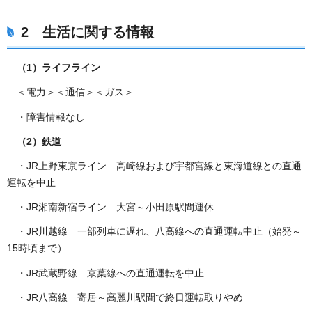
2 生活に関する情報
（1）ライフライン
＜電力＞＜通信＞＜ガス＞
・障害情報なし
（2）鉄道
・JR上野東京ライン 高崎線および宇都宮線と東海道線との直通
運転を中止
・JR湘南新宿ライン 大宮～小田原駅間運休
・JR川越線 一部列車に遅れ、八高線への直通運転中止（始発～
15時頃まで）
・JR武蔵野線 京葉線への直通運転を中止
・JR八高線 寄居～高麗川駅間で終日運転取りやめ