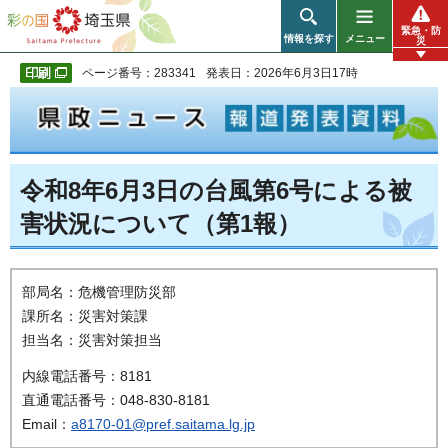
彩の国 埼玉県
緊急・防
情報を探す
メニュー
災
ページ番号：283341
発表日：2026年6月3日17時
令和8年6月3日の台風第6号による被
害状況について（第1報）
部局名：危機管理防災部
課所名：災害対策課
担当名：災害対策担当
内線電話番号：8181
直通電話番号：048-830-8181
Email：
a8170-01@pref.saitama.lg.jp