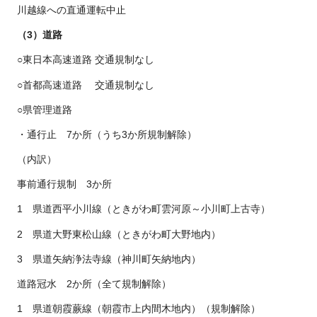
川越線への直通運転中止
（3）道路
○東日本高速道路 交通規制なし
○首都高速道路 交通規制なし
○県管理道路
・通行止 7か所（うち3か所規制解除）
（内訳）
事前通行規制 3か所
1 県道西平小川線（ときがわ町雲河原～小川町上古寺）
2 県道大野東松山線（ときがわ町大野地内）
3 県道矢納浄法寺線（神川町矢納地内）
道路冠水 2か所（全て規制解除）
1 県道朝霞蕨線（朝霞市上内間木地内）（規制解除）