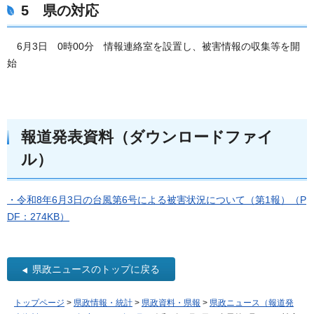
5 県の対応
6月3日 0時00分 情報連絡室を設置し、被害情報の収集等を開
始
報道発表資料（ダウンロードファイ
ル）
・令和8年6月3日の台風第6号による被害状況について（第1報）（P
DF：274KB）
県政ニュースのトップに戻る
トップページ
>
県政情報・統計
>
県政資料・県報
>
県政ニュース（報道発