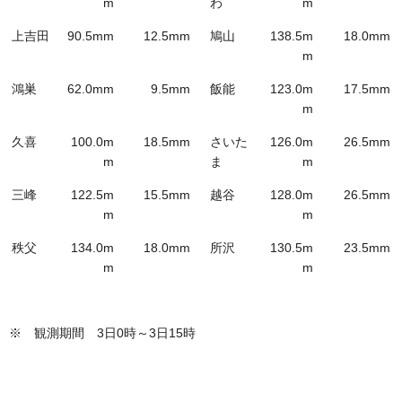
m
わ
m
上吉田
90.5mm
12.5mm
鳩山
138.5m
18.0mm
m
鴻巣
62.0mm
9.5mm
飯能
123.0m
17.5mm
m
久喜
100.0m
18.5mm
さいた
126.0m
26.5mm
m
ま
m
三峰
122.5m
15.5mm
越谷
128.0m
26.5mm
m
m
秩父
134.0m
18.0mm
所沢
130.5m
23.5mm
m
m
※ 観測期間 3日0時～3日15時